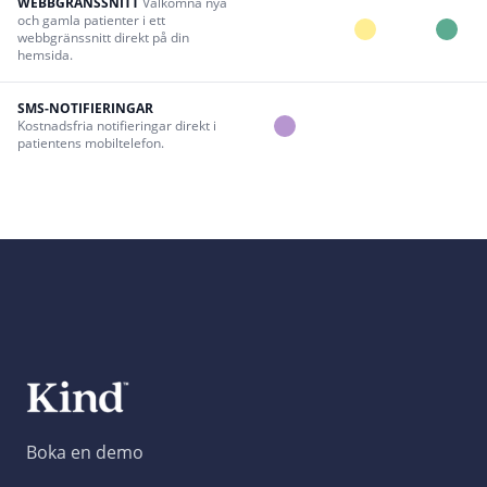
WEBBGRÄNSSNITT
Välkomna nya
och gamla patienter i ett
webbgränssnitt direkt på din
hemsida.
SMS-NOTIFIERINGAR
Kostnadsfria notifieringar direkt i
patientens mobiltelefon.
Boka en demo