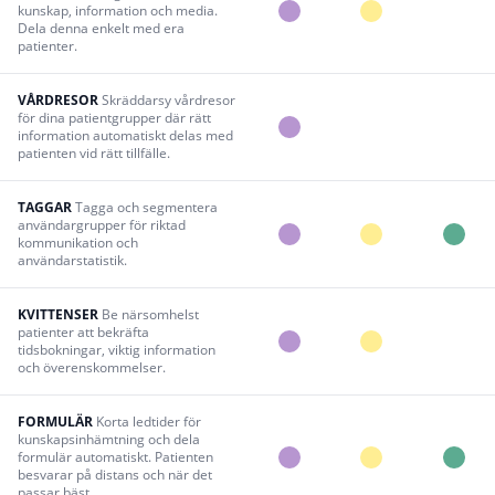
kunskap, information och media.
Dela denna enkelt med era
patienter.
VÅRDRESOR
Skräddarsy vårdresor
för dina patientgrupper där rätt
information automatiskt delas med
patienten vid rätt tillfälle.
TAGGAR
Tagga och segmentera
användargrupper för riktad
kommunikation och
användarstatistik.
KVITTENSER
Be närsomhelst
patienter att bekräfta
tidsbokningar, viktig information
och överenskommelser.
FORMULÄR
Korta ledtider för
kunskapsinhämtning och dela
formulär automatiskt. Patienten
besvarar på distans och när det
passar bäst.